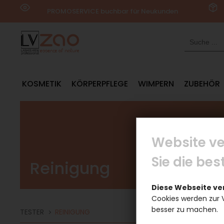
PROMOSERVICE buchbar für Neukunden
kostenlos
KOSMETIK
KÖRPERPFLEGE
WIMPERN
ZUBEHÖR
Website ve
Sie die be
Reinigung
Diese Webseite v
Cookies werden zur 
besser zu machen.
TESTER
REINIGUNG