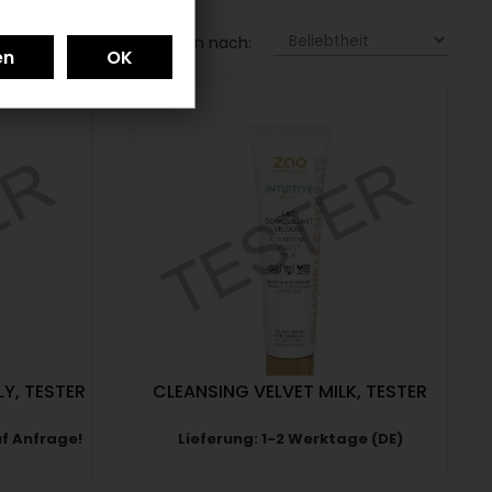
te:
Sortieren nach:
LY, TESTER
CLEANSING VELVET MILK, TESTER
uf Anfrage!
Lieferung: 1-2 Werktage (DE)