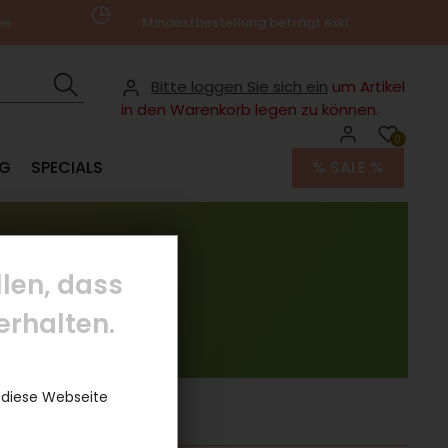
ne
Mindestbestellung beträgt exkl.
€100,00
Bitte loggen Sie sich ein
um Artikel
in den Warenkorb legen zu können.
0
NG
SPECIALS
% SALE %
len, dass
erhalten.
 diese Webseite