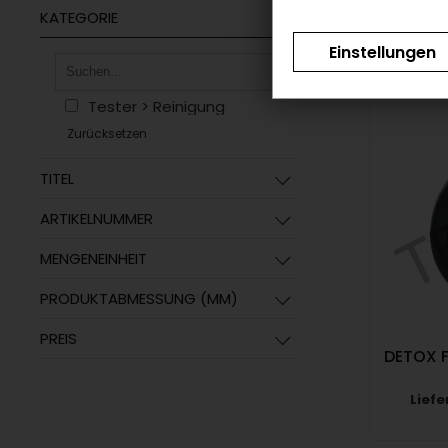
KATEGORIE
Einstellungen
Tester > Reinigung
Zurücksetzen
TITEL
ARTIKELNUMMER
MENGENEINHEIT
PRODUKTABMESSUNG (MM)
PREIS
DETOX F
Liefe