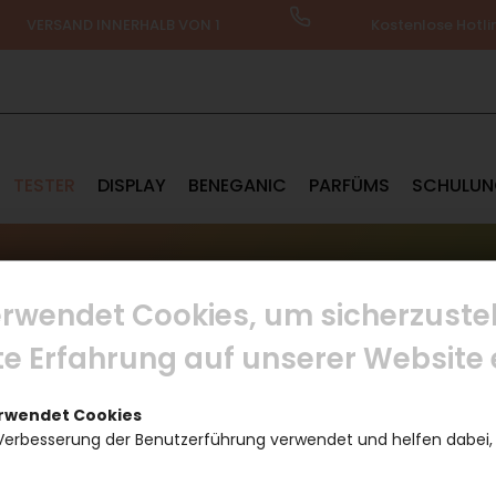
VERSAND INNERHALB VON 1
Kostenlose Hotli
WERKTAG
+436644101819
TESTER
DISPLAY
BENEGANIC
PARFÜMS
SCHULU
rwendet Cookies, um sicherzustel
ste Erfahrung auf unserer Website 
erwendet Cookies
Verbesserung der Benutzerführung verwendet und helfen dabei,