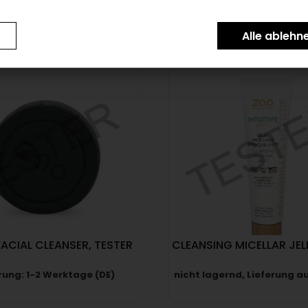
Artikel pro Sei
ACIAL CLEANSER, TESTER
CLEANSING MICELLAR JEL
rung: 1-2 Werktage (DE)
nicht lagernd, Lieferung a