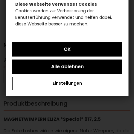
Diese Webseite verwendet Cookies
Cookies werden zur Verbesserung der
Benutzerführung verwendet und helfen dabei,
diese Webseite besser zu machen.
MAGNETWIMPERN ELIZA *Special* 017, 2.5
Bitte loggen Sie sich ein
um Artikel
in den Warenkorb legen zu können.
AUF DIE MERKLISTE
Einstellungen
Produktbeschreibung
MAGNETWIMPERN ELIZA *Special* 017, 2.5
Die Fake Lashes wirken wie eigene Natur Wimpern, da die