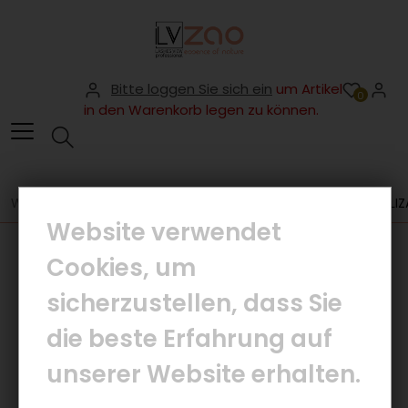
Bitte loggen Sie sich ein
um Artikel
0
in den Warenkorb legen zu können.
WIMPERN
MAGNETWIMPERN SPECIALS
MAGNETWIMPERN ELIZA 
Website verwendet
Cookies, um
sicherzustellen, dass Sie
die beste Erfahrung auf
unserer Website erhalten.