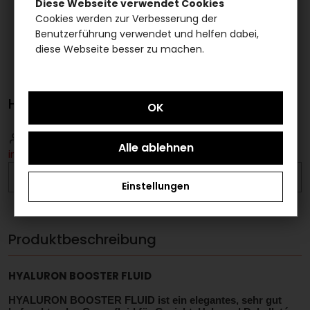
Diese Webseite verwendet Cookies
Cookies werden zur Verbesserung der
Benutzerführung verwendet und helfen dabei,
diese Webseite besser zu machen.
HYALURON BOOSTER FLUID
Bitte loggen Sie sich ein
um Artikel
in den Warenkorb legen zu können.
AUF DIE MERKLISTE
Einstellungen
Produktbeschreibung
HYALURON BOOSTER FLUID
HYALURON BOOSTER FLUID ist ein elegantes, sehr gut