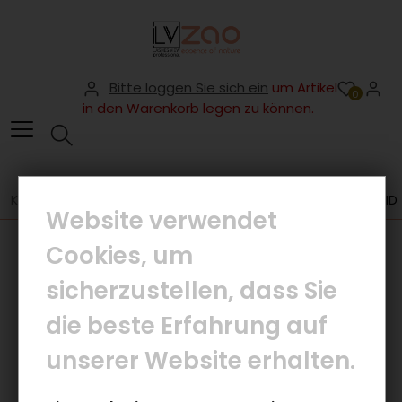
Bitte loggen Sie sich ein
um Artikel
0
in den Warenkorb legen zu können.
KÖRPERPFLEGE
GESICHTSPFLEGE
HYALURON BOOSTER FLUID
Website verwendet
Cookies, um
sicherzustellen, dass Sie
die beste Erfahrung auf
unserer Website erhalten.