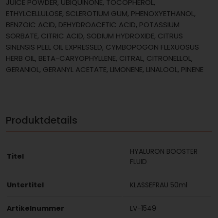
JUICE POWDER, UBIQUINONE, TOCOPHEROL,
ETHYLCELLULOSE, SCLEROTIUM GUM, PHENOXYETHANOL,
BENZOIC ACID, DEHYDROACETIC ACID, POTASSIUM
SORBATE, CITRIC ACID, SODIUM HYDROXIDE, CITRUS
SINENSIS PEEL OIL EXPRESSED, CYMBOPOGON FLEXUOSUS
HERB OIL, BETA-CARYOPHYLLENE, CITRAL, CITRONELLOL,
GERANIOL, GERANYL ACETATE, LIMONENE, LINALOOL, PINENE
Produktdetails
HYALURON BOOSTER
Titel
FLUID
Untertitel
KLASSEFRAU 50ml
Artikelnummer
LV-1549