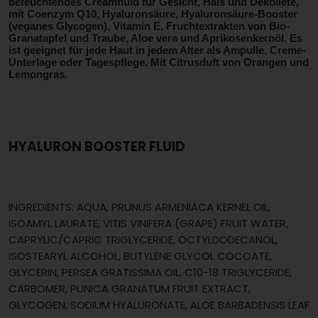
befeuchtendes Creamfluid für Gesicht, Hals und Dekolleté,
mit Coenzym Q10, Hyaluronsäure, Hyaluronsäure-Booster
(veganes Glycogen), Vitamin E, Fruchtextrakten von Bio-
Granatapfel und Traube, Aloe vera und Aprikosenkernöl. Es
ist geeignet für jede Haut in jedem Alter als Ampulle, Creme-
Unterlage oder Tagespflege. Mit Citrusduft von Orangen und
Lemongras.
HYALURON BOOSTER FLUID
INGREDIENTS: AQUA, PRUNUS ARMENIACA KERNEL OIL,
ISOAMYL LAURATE, VITIS VINIFERA (GRAPE) FRUIT WATER,
CAPRYLIC/CAPRIC TRIGLYCERIDE, OCTYLDODECANOL,
ISOSTEARYL ALCOHOL, BUTYLENE GLYCOL COCOATE,
GLYCERIN, PERSEA GRATISSIMA OIL, C10-18 TRIGLYCERIDE,
CARBOMER, PUNICA GRANATUM FRUIT EXTRACT,
GLYCOGEN, SODIUM HYALURONATE, ALOE BARBADENSIS LEAF