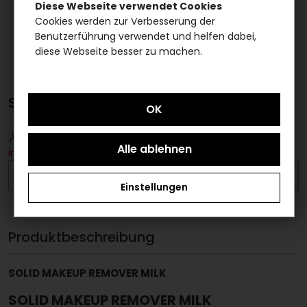
Diese Webseite verwendet Cookies
Cookies werden zur Verbesserung der
Benutzerführung verwendet und helfen dabei,
diese Webseite besser zu machen.
SOLID MAKEUP REMOVER MILK
Bitte loggen Sie sich ein
um Artikel
in den Warenkorb legen zu können.
AUF DIE MERKLISTE
Einstellungen
Produktbeschreibung
SOLID MAKEUP REMOVER MILK
SOLID MAKEUP REMOVER MILK