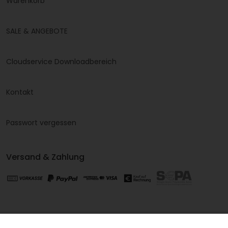
Warenkorb
SALE & ANGEBOTE
Cloudservice Downloadbereich
Kontakt
Passwort vergessen
Versand & Zahlung
2026 LashesView KG