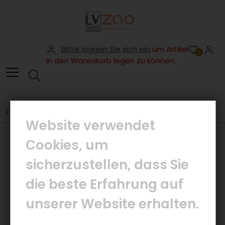
Bitte loggen Sie sich ein
um Artikel
0
in den Warenkorb legen zu können.
KOSMETIK
REINIGUNG
SOLID MAKEUP REMOVER MILK
Website verwendet
Cookies, um
sicherzustellen, dass Sie
die beste Erfahrung auf
unserer Website erhalten.